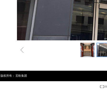
ꁆ
版权所有：
宏欧集团