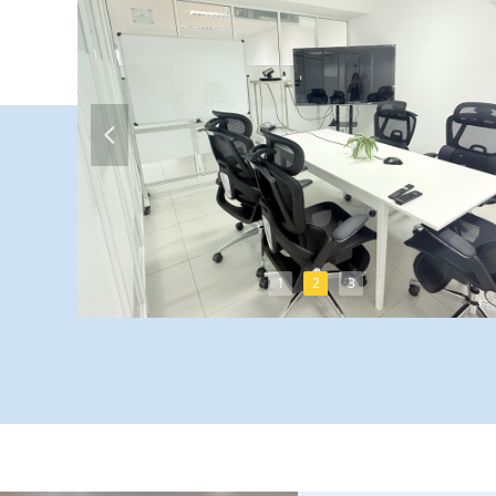
넳
1
2
3