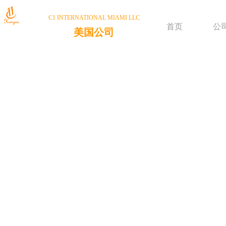
C1 INTERNATIONAL MIAMI LLC
首页
公
美国
公司