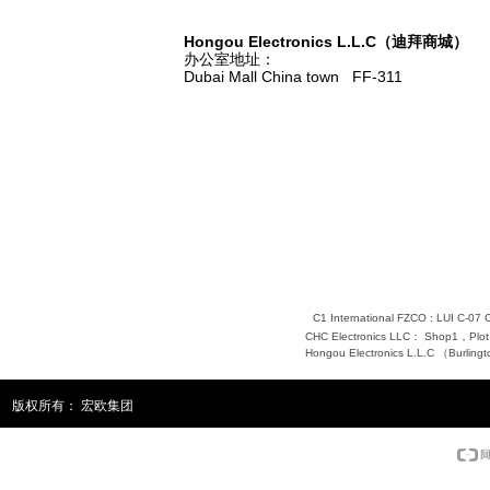
Hongou Electronics L.L.C（迪拜商城）
办公室地址：
Dubai Mall China town FF-311
C1 International FZCO : LUI C
CHC Electronics LLC： Shop1，Plot NO
Hongou Electronics L.L.C （Burlingto
版权所有：
宏欧集团